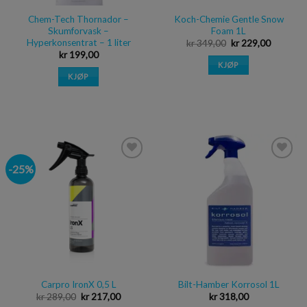
Chem-Tech Thornador –
Koch-Chemie Gentle Snow
Skumforvask –
Foam 1L
Hyperkonsentrat – 1 liter
kr
349,00
kr
229,00
kr
199,00
KJØP
KJØP
-25%
Legg i
Legg i
ønskeliste
ønskeliste
Carpro IronX 0,5 L
Bilt-Hamber Korrosol 1L
kr
289,00
kr
217,00
kr
318,00