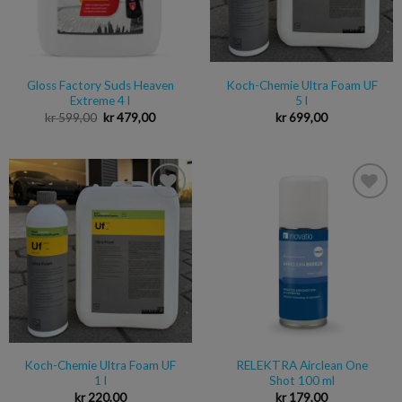
Gloss Factory Suds Heaven
Koch-Chemie Ultra Foam UF
Extreme 4 l
5 l
kr
599,00
kr
479,00
kr
699,00
Legg i
Legg i
ønskeliste
ønskeliste
Koch-Chemie Ultra Foam UF
RELEKTRA Airclean One
1 l
Shot 100 ml
kr
220,00
kr
179,00