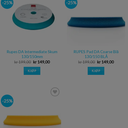
-25%
-25%
Legg i
Legg i
ønskeliste
ønskeliste
Rupes DA Intermediate Skum
RUPES Pad DA Coarse Blå
130/150mm
130/150 BLÅ
kr
199,00
kr
149,00
kr
199,00
kr
149,00
KJØP
KJØP
-25%
Legg i
ønskeliste