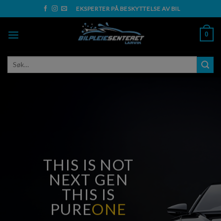
Skip
EKSPERTER PÅ BESKYTTELSE AV BIL
to
content
0
Søk
etter:
THIS IS NOT
NEXT GEN
THIS IS
PURE
ONE