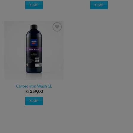
KJØP
KJØP
Legg i
ønskeliste
Cartec Iron Wash 1L
kr
359,00
KJØP