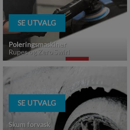
SE UTVALG
Poleringsmaskiner
Rupes og Zero Swirl
SE UTVALG
Skum forvask