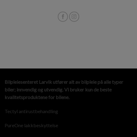
Bilpleiesenteret Larvik utfører alt av bilpleie på alle typer
biler; innvendig og utvendig. Vi bruker kun de beste
kvalitetsproduktene for bilene.
Tectyl antirustbehandling
PureOne lakkbeskyttelse