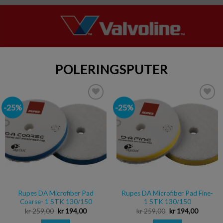
POLERINGSPUTER
-25%
-25%
Legg i
Legg i
ønskeliste
ønskeliste
Rupes DA Microfiber Pad
Rupes DA Microfiber Pad Fine-
Coarse- 1 STK 130/150
1 STK 130/150
kr
259,00
kr
194,00
kr
259,00
kr
194,00