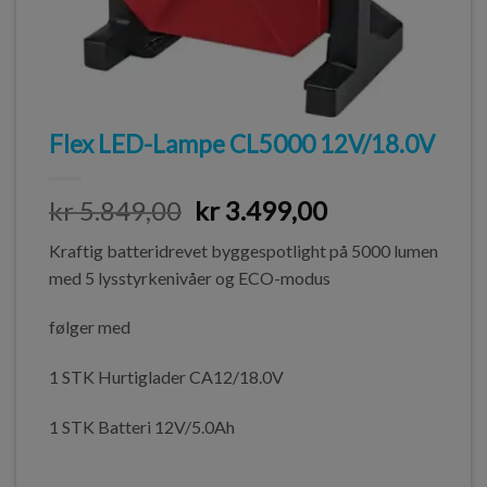
Flex LED-Lampe CL5000 12V/18.0V
kr
5.849,00
kr
3.499,00
Kraftig batteridrevet byggespotlight på 5000 lumen
med 5 lysstyrkenivåer og ECO-modus
følger med
1 STK Hurtiglader CA12/18.0V
1 STK Batteri 12V/5.0Ah