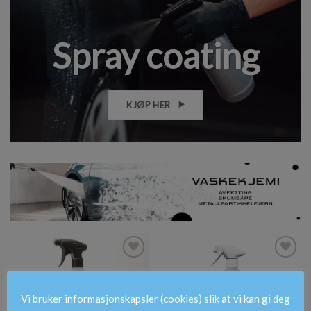
Spray coating
KJØP HER
Legg i
Legg i
ønskeliste
ønskeliste
Vi bruker informasjonskapsler (cookies) slik at vi kan gi deg