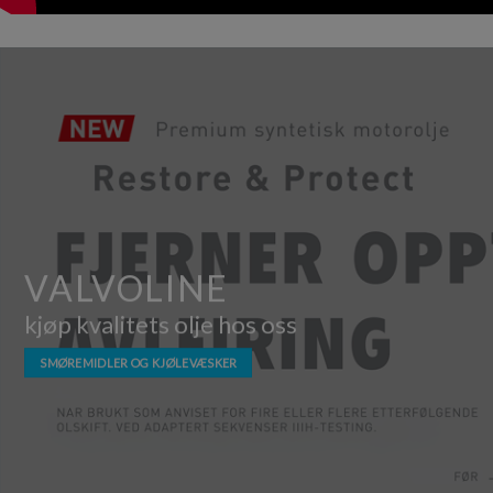
VALVOLINE
kjøp kvalitets olje hos oss
SMØREMIDLER OG KJØLEVÆSKER