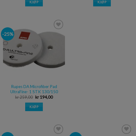
KJØP
KJØP
-25%
Legg i
ønskeliste
Rupes DA Microfiber Pad
UltraFine- 1 STK 130/150
kr
259,00
kr
194,00
KJØP