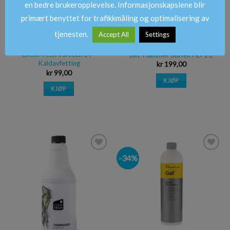
en bedre brukeropplevelse. Informasjonskapslene blir
primært benyttet for trafikkmåling og optimalisering av
tjenesten.
Accept All
Settings
Chem-Tech Tartech 1 l –
Bilt-Hammer Surfex HD 1 L
Kaldavfetting
kr
199,00
kr
99,00
KJØP
KJØP
-34%
Legg i
Legg i
ønskeliste
ønskeliste