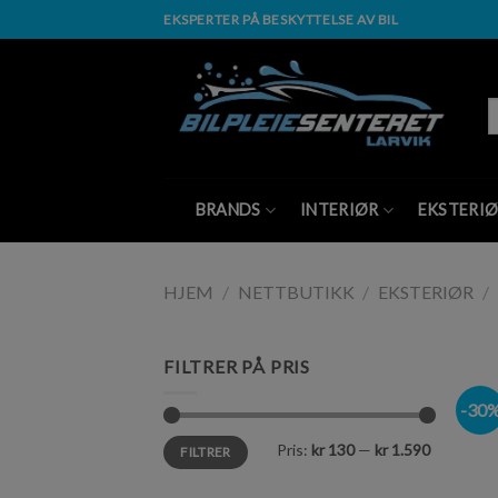
Skip
EKSPERTER PÅ BESKYTTELSE AV BIL
to
content
S
et
BRANDS
INTERIØR
EKSTERI
HJEM
/
NETTBUTIKK
/
EKSTERIØR
/
FILTRER PÅ PRIS
-30
Pris:
kr 130
—
kr 1.590
FILTRER