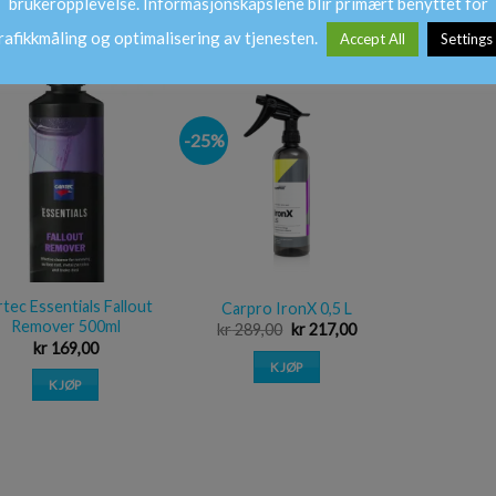
brukeropplevelse. Informasjonskapslene blir primært benyttet for
KJØP
KJØP
rafikkmåling og optimalisering av tjenesten.
Accept All
Settings
-25%
Legg i
Legg i
ønskeliste
ønskeliste
tec Essentials Fallout
Carpro IronX 0,5 L
Remover 500ml
kr
289,00
kr
217,00
kr
169,00
KJØP
KJØP