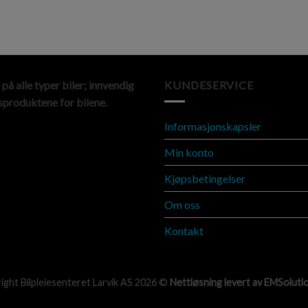
 på alle typer biler; innvendig
KUNDESERVICE
sproduktene for bilene.
Informasjonskapsler
Min konto
Kjøpsbetingelser
Om oss
Kontakt
ight Bilpleiesenteret Larvik AS 2026 ©
Nettløsning levert av
EMSoluti