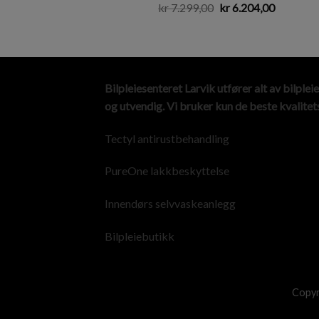
kr
7.299,00
kr
6.204,00
Bilpleiesenteret Larvik utfører alt av bilpleie
og utvendig. Vi bruker kun de beste kvalitet
Tectyl antirustbehandling
PureOne lakkbeskyttelse
Innendørs selvvaskeanlegg
Bilpleiebutikk
Copyr