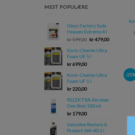
MEST POPULÆRE
Koc
Gloss Factory Suds
Heaven Extreme 4 l
kr
599,00
kr
479,00
Koch-Chemie Ultra
Foam UF 5 l
kr
699,00
-25
Koch-Chemie Ultra
Foam UF 1 l
kr
220,00
RELEKTRA Airclean
One Shot 100 ml
kr
179,00
Valvoline Restore &
Protect 5W-40 1 l