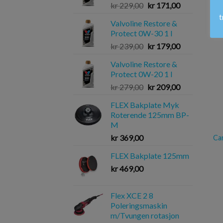
kr
229,00
kr
171,00
t
Valvoline Restore &
Protect 0W-30 1 l
kr
239,00
kr
179,00
Valvoline Restore &
Protect 0W-20 1 l
kr
279,00
kr
209,00
FLEX Bakplate Myk
Roterende 125mm BP-
M
kr
369,00
Car
FLEX Bakplate 125mm
kr
469,00
Flex XCE 2 8
Poleringsmaskin
m/Tvungen rotasjon