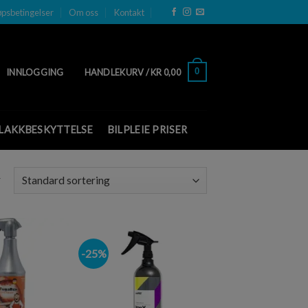
øpsbetingelser
Om oss
Kontakt
0
INNLOGGING
HANDLEKURV /
KR
0,00
LAKKBESKYTTELSE
BILPLEIE PRISER
r
-25%
Legg i
Legg i
ønskeliste
ønskeliste