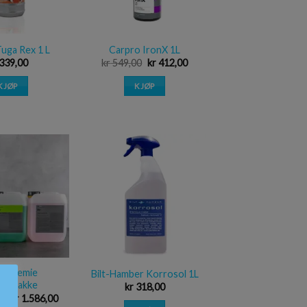
uga Rex 1 L
Carpro IronX 1L
339,00
kr
549,00
kr
412,00
KJØP
KJØP
Legg i
Legg i
ønskeliste
ønskeliste
-Chemie
Bilt-Hamber Korrosol 1L
askpakke
kr
318,00
00
kr
1.586,00