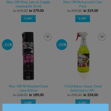
Muc-Off Visor, Lens & Goggle
Muc-Off Motorcycle Care
cleaning kit 32 ml
Pack
kr
349,00
kr
279,00
kr
399,00
kr
319,00
KJØP
KJØP
-21%
-25%
Legg i
Legg i
ønskeliste
ønskeliste
Muc-Off All WeatherChain
TUGA Bikers Super-Devil
lube 400 ml
Avfetting for MC
kr
238,00
kr
189,00
kr
299,00
kr
224,00
KJØP
KJØP