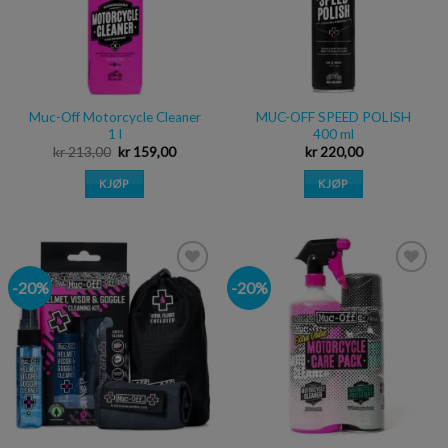
Muc-Off Motorcycle Cleaner
MUC-OFF SPEED POLISH
1 l
400 ml
kr
213,00
kr
159,00
kr
220,00
KJØP
KJØP
-20%
-20%
Legg i
Legg i
ønskeliste
ønskeliste