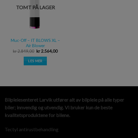
TOMT PÅ LAGER
Muc-Off – IT BLOWS XL –
Air Blower
kr
2.849,00
kr
2.564,00
LES MER
Bilpleiesenteret Larvik utfører alt av bilpleie på alle typer
biler; innvendig og utvendig. Vi bruker kun de beste
kvalitetsproduktene for bilene.
Tectyl antirustbehandling