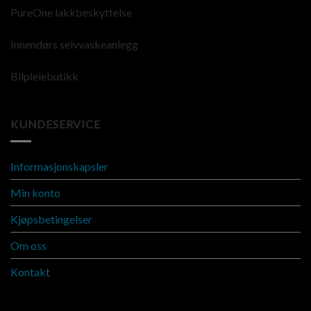
PureOne lakkbeskyttelse
Innendørs selvvaskeanlegg
Bilpleiebutikk
KUNDESERVICE
Informasjonskapsler
Min konto
Kjøpsbetingelser
Om oss
Kontakt