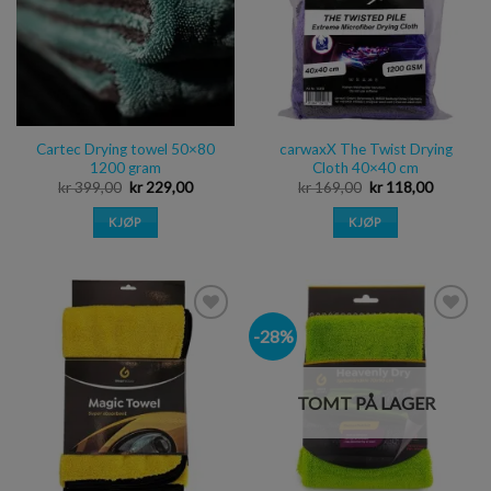
Cartec Drying towel 50×80
carwaxX The Twist Drying
1200 gram
Cloth 40×40 cm
kr
399,00
kr
229,00
kr
169,00
kr
118,00
KJØP
KJØP
-28%
Legg i
Legg i
ønskeliste
ønskeliste
TOMT PÅ LAGER