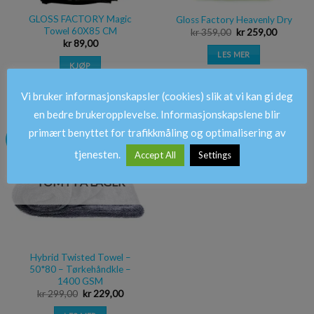
GLOSS FACTORY Magic
Gloss Factory Heavenly Dry
Towel 60X85 CM
kr
359,00
kr
259,00
kr
89,00
LES MER
KJØP
Vi bruker informasjonskapsler (cookies) slik at vi kan gi deg
en bedre brukeropplevelse. Informasjonskapslene blir
primært benyttet for trafikkmåling og optimalisering av
-23%
Legg i
ønskeliste
tjenesten.
Accept All
Settings
TOMT PÅ LAGER
Hybrid Twisted Towel –
50*80 – Tørkehåndkle –
1400 GSM
kr
299,00
kr
229,00