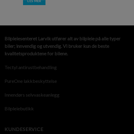
LES MER
Bilpleiesenteret Larvik utfører alt av bilpleie på alle typer
biler; innvendig og utvendig. Vi bruker kun de beste
kvalitetsproduktene for bilene.
Tectyl antirustbehandling
PureOne lakkbeskyttelse
Innendørs selvvaskeanlegg
Bilpleiebutikk
KUNDESERVICE