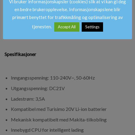
Vi bruker informasjonskapsler (cookies) slik at vi kan gi deg
Innebygd CPU analyserer batteristatus
en bedre brukeropplevelse. Informasjonskapslene blir
Sikker og optimal lading hver gang
primært benyttet for trafikkmåling og optimalisering av
Kompakt og brukervennlig design
tjenesten.
Accept All
Settings
Spesifikasjoner
Inngangsspenning: 110-240V~, 50-60Hz
Utgangsspenning: DC21V
Ladestrøm: 3,5A
Kompatibel med Turisimo 20V Li-ion batterier
Mekanisk kompatibelt med Makita-tilkobling
Innebygd CPU for intelligent lading