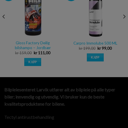
Gloss Factory Deilig
Carpro Immolube 500 ML
bilshampo – Jordbær
kr
199,00
kr
99,00
kr
159,00
kr
111,00
KJØP
KJØP
Bilpleiesenteret Larvik utfører alt av bilpleie på alle typer
biler; innvendig og utvendig. Vi bruker kun de beste
kvalitetsproduktene for bilene.
Tectyl antirustbehandling