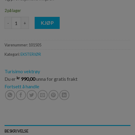
2 på lager
Turisimo 3.5A Singel lader antall
KJØP
Varenummer:
101505
Kategori:
EKSTERIØR
Turisimo vektrøy
kr
Du er
990,00
unna for gratis frakt
Fortsett å handle
BESKRIVELSE