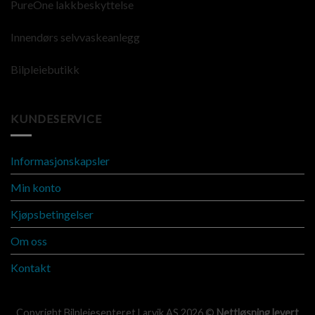
PureOne lakkbeskyttelse
Innendørs selvvaskeanlegg
Bilpleiebutikk
KUNDESERVICE
Informasjonskapsler
Min konto
Kjøpsbetingelser
Om oss
Kontakt
Copyright Bilpleiesenteret Larvik AS 2026 ©
Nettløsning levert