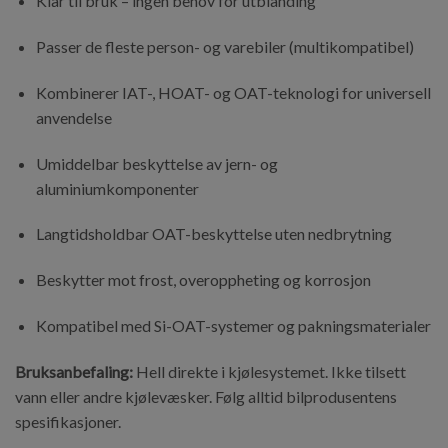
Klar til bruk – ingen behov for utblanding
Passer de fleste person- og varebiler (multikompatibel)
Kombinerer IAT-, HOAT- og OAT-teknologi for universell
anvendelse
Umiddelbar beskyttelse av jern- og
aluminiumkomponenter
Langtidsholdbar OAT-beskyttelse uten nedbrytning
Beskytter mot frost, overoppheting og korrosjon
Kompatibel med Si-OAT-systemer og pakningsmaterialer
Bruksanbefaling:
Hell direkte i kjølesystemet. Ikke tilsett
vann eller andre kjølevæsker. Følg alltid bilprodusentens
spesifikasjoner.