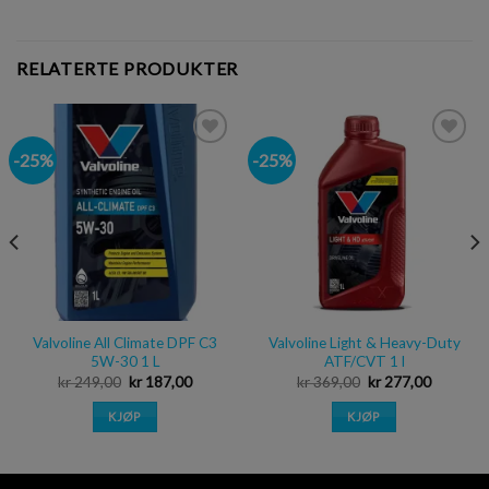
RELATERTE PRODUKTER
-25%
-25%
Legg i
Legg i
ønskeliste
ønskeliste
Valvoline All Climate DPF C3
Valvoline Light & Heavy-Duty
5W-30 1 L
ATF/CVT 1 l
kr
249,00
kr
187,00
kr
369,00
kr
277,00
KJØP
KJØP