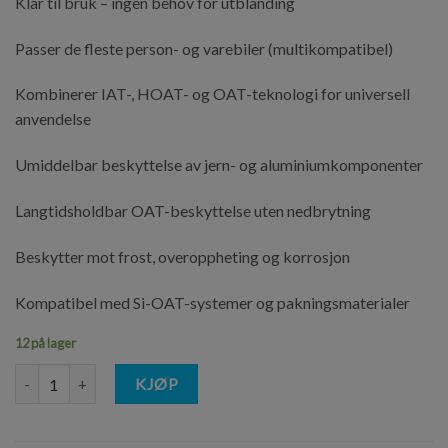
Klar til bruk – ingen behov for utblanding
Passer de fleste person- og varebiler (multikompatibel)
Kombinerer IAT-, HOAT- og OAT-teknologi for universell
anvendelse
Umiddelbar beskyttelse av jern- og aluminiumkomponenter
Langtidsholdbar OAT-beskyttelse uten nedbrytning
Beskytter mot frost, overoppheting og korrosjon
Kompatibel med Si-OAT-systemer og pakningsmaterialer
12 på lager
Valvolin Multi-Vehicle Coolant RTU 1 l antall
KJØP