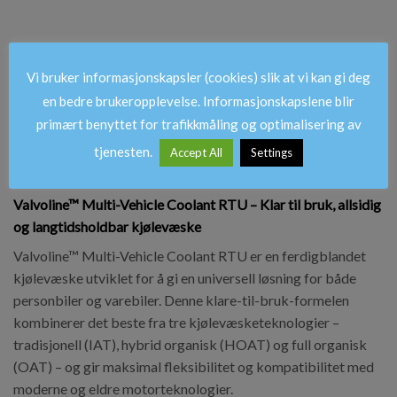
Vi bruker informasjonskapsler (cookies) slik at vi kan gi deg
BESKRIVELSE
en bedre brukeropplevelse. Informasjonskapslene blir
primært benyttet for trafikkmåling og optimalisering av
BRAND
tjenesten.
Accept All
Settings
OMTALER (0)
Valvoline™ Multi-Vehicle Coolant RTU – Klar til bruk, allsidig
og langtidsholdbar kjølevæske
Valvoline™ Multi-Vehicle Coolant RTU er en ferdigblandet
kjølevæske utviklet for å gi en universell løsning for både
personbiler og varebiler. Denne klare-til-bruk-formelen
kombinerer det beste fra tre kjølevæsketeknologier –
tradisjonell (IAT), hybrid organisk (HOAT) og full organisk
(OAT) – og gir maksimal fleksibilitet og kompatibilitet med
moderne og eldre motorteknologier.