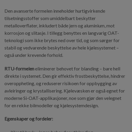
Den avanserte formelen inneholder hurtigvirkende
tilsetningsstoffer som umiddelbart beskytter
metalloverflater, inkludert både jern og aluminium, mot
korrosjon og slitasje. I tillegg benyttes en langvarig OAT-
teknologi som ikke brytes ned over tid, og som sørger for
stabil og vedvarende beskyttelse av hele kjølesystemet –
også under krevende forhold.
RTU-formelen
eliminerer behovet for blanding – bare hell
direkte i systemet. Den gir effektiv frostbeskyttelse, hindrer
overoppheting, og reduserer risikoen for oppbygging av
avleiringer og krystallisering. Kjølevæsken er også egnet for
moderne Si-OAT-applikasjoner, noe som gjør den velegnet
for en rekke bilmodeller og kjølesystemdesign.
Egenskaper og fordeler: