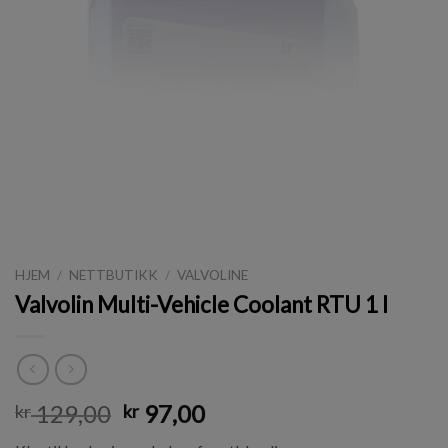
HJEM
/
NETTBUTIKK
/
VALVOLINE
Valvolin Multi-Vehicle Coolant RTU 1 l
129,00
97,00
kr
kr